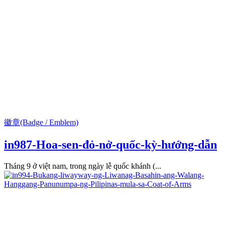
徽章(Badge / Emblem)
in987-Hoa-sen-đỏ-nở-quốc-kỳ-hướng-dẫn
Tháng 9 ở việt nam, trong ngày lễ quốc khánh (...