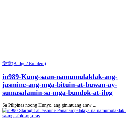
徽章(Badge / Emblem)
in989-Kung-saan-namumulaklak-ang-
jasmine-ang-mga-bituin-at-buwan-ay-
sumasalamin-sa-mga-bundok-at-ilog
Sa Pilipinas noong Hunyo, ang ginintuang araw ...