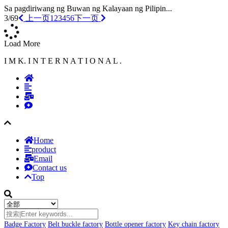
Sa pagdiriwang ng Buwan ng Kalayaan ng Pilipin...
3/69
上一页
1
2
3
4
5
6
下一页
Load More
I M K. I N T E R N A T I O N A L .
Home
product
Email
Contact us
Top
Badge Factory
Belt buckle factory
Bottle opener factory
Key chain factory