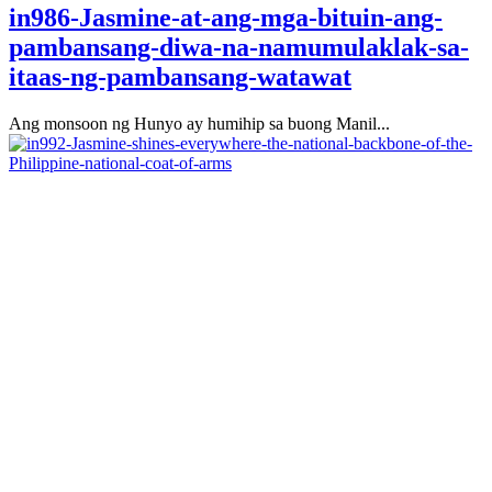
in986-Jasmine-at-ang-mga-bituin-ang-
pambansang-diwa-na-namumulaklak-sa-
itaas-ng-pambansang-watawat
Ang monsoon ng Hunyo ay humihip sa buong Manil...