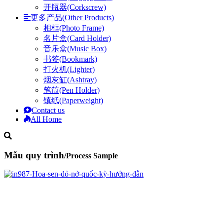
开瓶器(Corkscrew)
更多产品(Other Products)
相框(Photo Frame)
名片盒(Card Holder)
音乐盒(Music Box)
书签(Bookmark)
打火机(Lighter)
烟灰缸(Ashtray)
笔筒(Pen Holder)
镇纸(Paperweight)
Contact us
All Home
Mẫu quy trình
/Process Sample