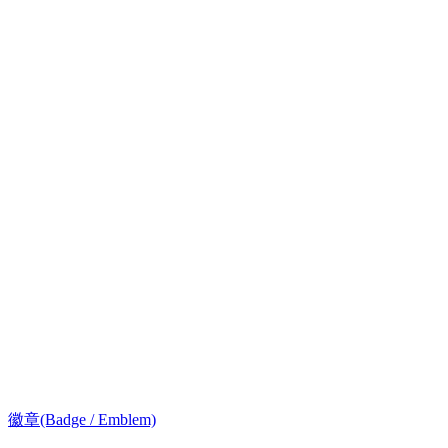
徽章(Badge / Emblem)