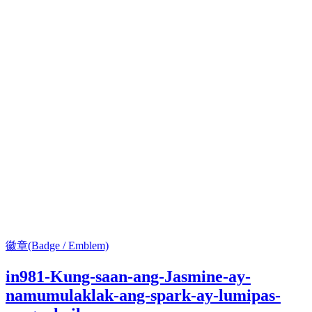
徽章(Badge / Emblem)
in981-Kung-saan-ang-Jasmine-ay-
namumulaklak-ang-spark-ay-lumipas-