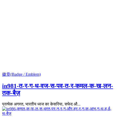
徽章(Badge / Emblem)
in981-त-र-ग-ध-वज-स-पव-त-र-कमल-क-ख-लन-
तक-बैज़
प्रत्येक अगस्त, भारतीय ध्वज का केसरिया, सफेद औ...