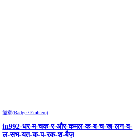
徽章(Badge / Emblem)
in992-धर-म-चक-र-और-कमल-क-ब-च-ख-लन-व-
ल-सभ-यत-क-प-रक-श-बैज़