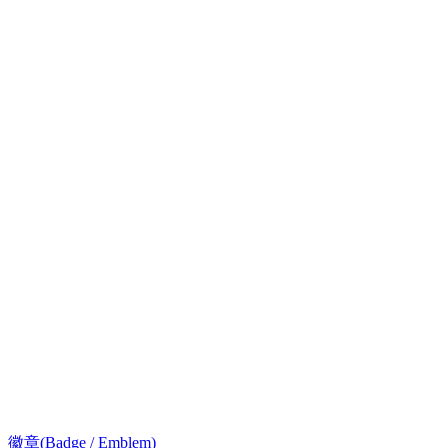
徽章(Badge / Emblem)