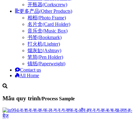
开瓶器(Corkscrew)
更多产品(Other Products)
相框(Photo Frame)
名片盒(Card Holder)
音乐盒(Music Box)
书签(Bookmark)
打火机(Lighter)
烟灰缸(Ashtray)
笔筒(Pen Holder)
镇纸(Paperweight)
Contact us
All Home
Mẫu quy trình
/Process Sample