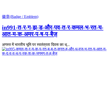
徽章(Badge / Emblem)
in991-त-र-ग-झ-ड-और-पव-त-र-कमल-भ-रत-य-
आत-म-क-अमर-प-ष-प-बैज़
अगस्त में भारतीय भूमि पर स्वतंत्रता दिवस का ध्...