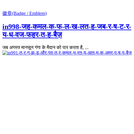
徽章(Badge / Emblem)
in998-जह-कमल-क-फ-ल-ख-लत-ह-जब-र-ष-ट-र-
य-ध-वज-फहर-त-ह-बैज़
जब अगस्त मानसून गंगा के मैदान को पार करता है, ...