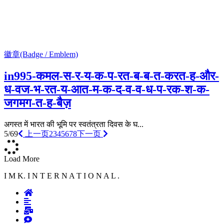
徽章(Badge / Emblem)
in995-कमल-स-र-य-क-प-रत-ब-ब-त-करत-ह-और-
ध-वज-भ-रत-य-आत-म-क-द-व-व-ध-प-रक-श-क-
जगमग-त-ह-बैज़
अगस्त में भारत की भूमि पर स्वतंत्रता दिवस के घ...
5/69
上一页
2
3
4
5
6
7
8
下一页
Load More
I M K. I N T E R N A T I O N A L .