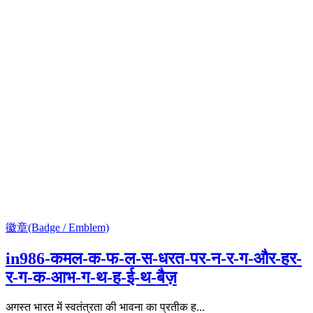
徽章(Badge / Emblem)
in986-कमल-क-फ-ल-स-धरत-पर-न-र-ग-और-हर-
र-ग-क-आभ-ग-थ-ह-ई-थ-बैज़
अगस्त भारत में स्वतंत्रता की भावना का प्रतीक ह...