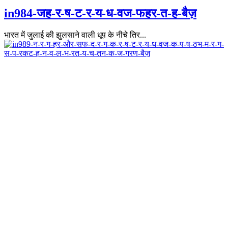
in984-जह-र-ष-ट-र-य-ध-वज-फहर-त-ह-बैज़
भारत में जुलाई की झुलसाने वाली धूप के नीचे तिर...