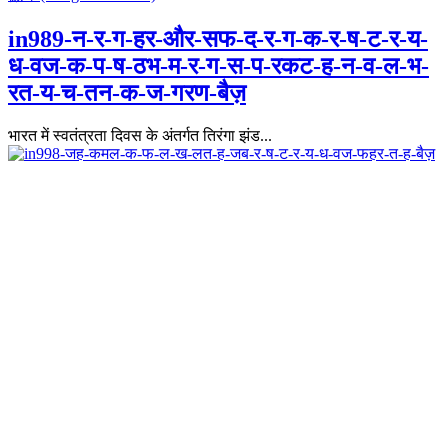
in989-न-र-ग-हर-और-सफ-द-र-ग-क-र-ष-ट-र-य-
ध-वज-क-प-ष-ठभ-म-र-ग-स-प-रकट-ह-न-व-ल-भ-
रत-य-च-तन-क-ज-गरण-बैज़
भारत में स्वतंत्रता दिवस के अंतर्गत तिरंगा झंड...