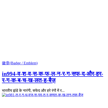
徽章(Badge / Emblem)
in994-व-श-व-स-क-फ-ल-न-र-ग-सफ-द-और-हर-
र-ग-क-ब-च-ख-लत-ह-बैज़
भारतीय झंडे के नारंगी, सफेद और हरे रंगों में र...