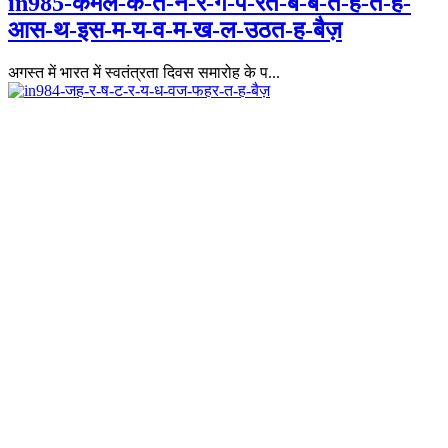
in985-कमल-क-त-न-र-ग-प-रत-ब-ब-त-ह-त-ह-
आस-थ-इस-म-य-व-म-ख-ल-उठत-ह-बैज़
अगस्त में भारत में स्वतंत्रता दिवस समारोह के प...